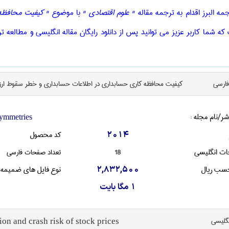
ه البرز اقدام به ترجمه مقاله
" علوم اقتصادی "
با موضوع
" کیفیت محافظه
که شما کاربر عزیز می توانید پس از دانلود رایگان مقاله انگلیسی و مطالعه 
فارسی
کیفیت محافظه کاری حسابداری در اطلاعات حسابداری و خطر سقوط ار
شر/نام مجله :
ymmetries
کد محصول
2014
ات انگليسی
18
تعداد صفحات فارسی
سب ریال
نوع فایل های ضمیمه
2,832,500
1 مگا بایت
نگليسی
on and crash risk of stock prices