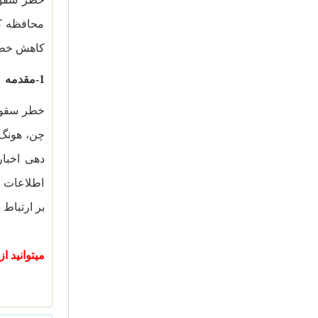
محافظه کا
کاهش خطر 
1-مقدمه
خطر سقوط
چن، هونگ، و استین (2001) یکی از اولین مطالعات ان
اطلاعات م
بر ارتباط 
میتوانید ا