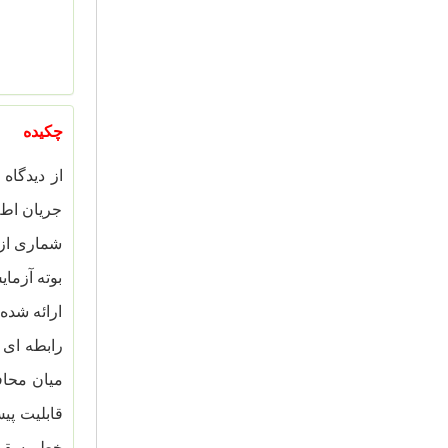
چکیده
از دیدگاه
جریان اطل
شماری از 
بوته آزما
ارائه شده
رابطه ای 
میان محا
قابلیت پی
خطر سقوط