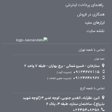
راهنمای پرداخت اینترنتی
همکاری در فروش
ابزارهای مفید
نقشه سایت
تماس با شعبه تهران
شعبه تهران
ستارخان - خسرو شمالی - برج بهاران - طبقه 7 واحد 2
09124677115
مدیریت گروه
09124648967
مدیریت فناوری اطلاعات
تماس با شعبه کرج
البرز، نظرآباد، الغدیر جنوبی، کوچه غدیر 4 (کوچه شهید
بذرپاچ)، ساختمان ستاره، طبقه 4، پلاک 6
02645408358