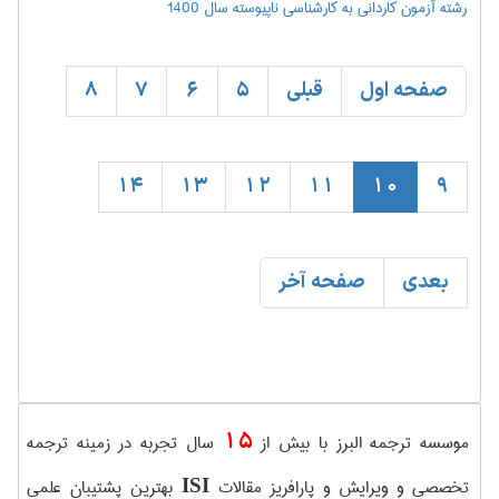
رشته آزمون كارداني به كارشناسي ناپيوسته سال 1400
صفحه اول
قبلی
5
6
7
8
14
13
12
11
10
9
بعدی
صفحه آخر
15
موسسه ترجمه البرز با بیش از
سال تجربه در زمینه ترجمه
تخصصی و ویرایش و پارافریز مقالات
بهترین پشتیبان علمی
ISI