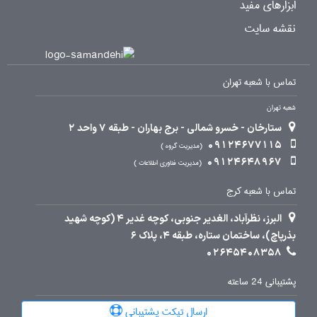
ابزارهای مفید
نقشه سایت
تماس با شعبه تهران
شعبه تهران
ستارخان - خسرو شمالی - برج بهاران - طبقه 7 واحد 2
09124677115
مدیریت گروه
09124648967
مدیریت فناوری اطلاعات
تماس با شعبه کرج
البرز، نظرآباد، الغدیر جنوبی، کوچه غدیر 4 (کوچه شهید
بذرپاچ)، ساختمان ستاره، طبقه 4، پلاک 6
02645408358
پشتیبانی 24 ساعته
ارسال تیکت پشتیبانی