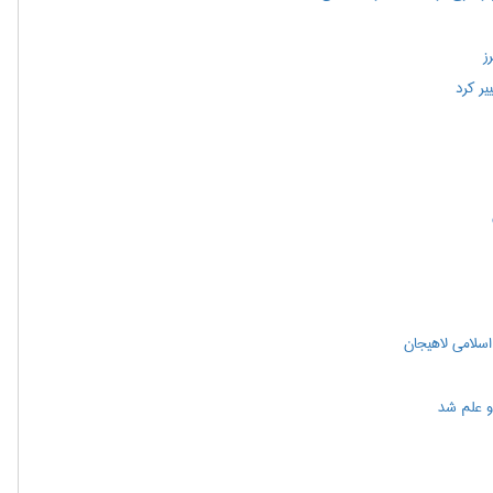
ز
یر کرد
 و علم شد