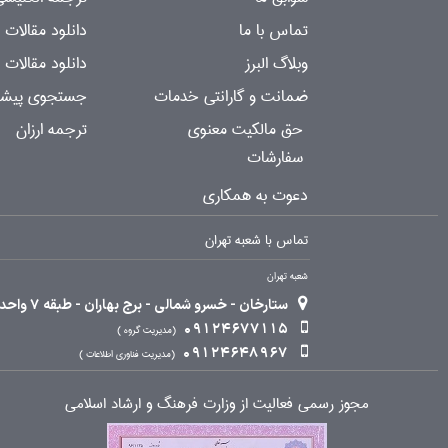
تماس با ما
دانلود مقالات
وبلاگ البرز
دانلود مقالات 
ضمانت و گارانتی خدمات
جستجوی پیشرف
حق مالکیت معنوی
ترجمه ارزان
سفارشات
دعوت به همکاری
تماس با شعبه تهران
شعبه تهران
ستارخان - خسرو شمالی - برج بهاران - طبقه 7 واحد 2
09124677115
مدیریت گروه
09124648967
مدیریت فناوری اطلاعات
مجوز رسمی فعالیت از وزارت فرهنگ و ارشاد اسلامی