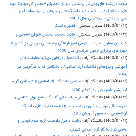
مجدد در رشته هاي پذيرش براساس سوابق تحصيلي «معدل كل ديپلم» دوره
هاي مقطع كارداني نظام جديد دانشگاه فني و حرفه‌اي و مؤسسات آموزش
عالي غيردولتي- غيرانتفاعي سال 1400
(1400/04/11) سازمان سنجش
:
تقدير و تشکر
(1400/04/11) سازمان سنجش
:
بازديد نماينده مجلس شوراي اسلامي و
همچنين معاون نظارت و بازرسي امور فرهنگي و اجتماعي بازرسي کل کشور از
حوزه هاي برگزاري ازمون سراسري سال 1400
(1400/04/11) دانشگاه آزاد
:
نگاه تحولی در تغییر رویکرد معاونت های
آموزشی و پژوهشی دانشگاه آزاد اسلامی/ دانشگاهی که به کارآفرینی می
پیوندد
(1400/04/11) دانشگاه آزاد
:
میزبانی دانشگاه آزاد اسلامی از داوطلبان گروه
آزمایشی علوم تجربی در کنکور 1400
(1400/04/11) دانشگاه آزاد
:
لزوم راه اندازی کلینیک جامع روان شناسی و
مدرسه عالی مهارتی حقوق در واحد یاسوج/ همه فعالیت های دانشگاه
آزاداسلامی باید مقوم آموزش باشد
(1400/04/11) دانشگاه آزاد
:
رقابت 2 هزار داوطلب گروه علوم تجربی و
ریاضی در دانشگاه آزاد اسلامی شهرکرد