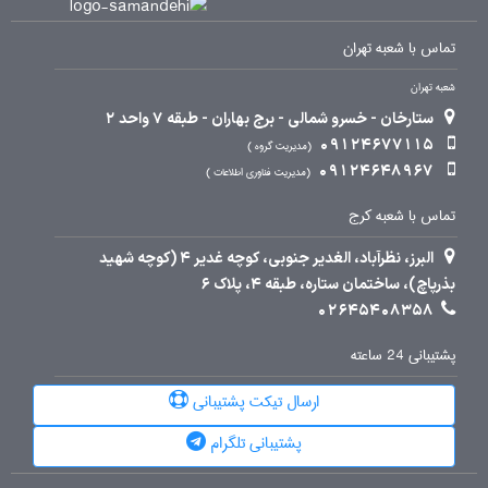
تماس با شعبه تهران
شعبه تهران
ستارخان - خسرو شمالی - برج بهاران - طبقه 7 واحد 2
09124677115
مدیریت گروه
09124648967
مدیریت فناوری اطلاعات
تماس با شعبه کرج
البرز، نظرآباد، الغدیر جنوبی، کوچه غدیر 4 (کوچه شهید
بذرپاچ)، ساختمان ستاره، طبقه 4، پلاک 6
02645408358
پشتیبانی 24 ساعته
ارسال تیکت پشتیبانی
پشتیبانی تلگرام