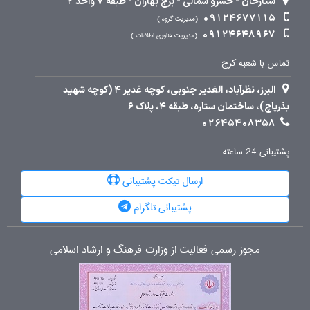
ستارخان - خسرو شمالی - برج بهاران - طبقه 7 واحد 2
09124677115
مدیریت گروه
09124648967
مدیریت فناوری اطلاعات
تماس با شعبه کرج
البرز، نظرآباد، الغدیر جنوبی، کوچه غدیر 4 (کوچه شهید
بذرپاچ)، ساختمان ستاره، طبقه 4، پلاک 6
02645408358
پشتیبانی 24 ساعته
ارسال تیکت پشتیبانی
پشتیبانی تلگرام
مجوز رسمی فعالیت از وزارت فرهنگ و ارشاد اسلامی