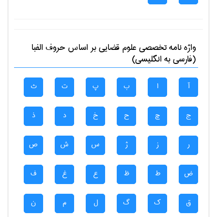
واژه نامه تخصصی
علوم قضایی
بر اساس حروف الفبا
(فارسی به انگلیسی)
آ
ا
ب
پ
ت
ث
ج
چ
ح
خ
د
ذ
ر
ز
ژ
س
ش
ص
ض
ط
ظ
ع
غ
ف
ق
ک
گ
ل
م
ن