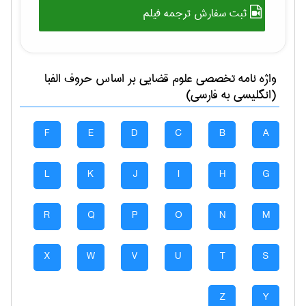
ثبت سفارش ترجمه فیلم
واژه نامه تخصصی
علوم قضایی
بر اساس حروف الفبا
(انگلیسی به فارسی)
F
E
D
C
B
A
L
K
J
I
H
G
R
Q
P
O
N
M
X
W
V
U
T
S
Z
Y