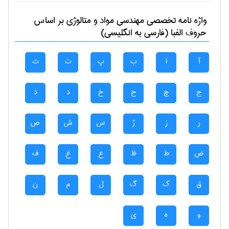
واژه نامه تخصصی
مهندسی مواد و متالوژی
بر اساس
حروف الفبا (فارسی به انگلیسی)
آ
ا
ب
پ
ت
ث
ج
چ
ح
خ
د
ذ
ر
ز
ژ
س
ش
ص
ض
ط
ظ
ع
غ
ف
ق
ک
گ
ل
م
ن
و
ه
ی