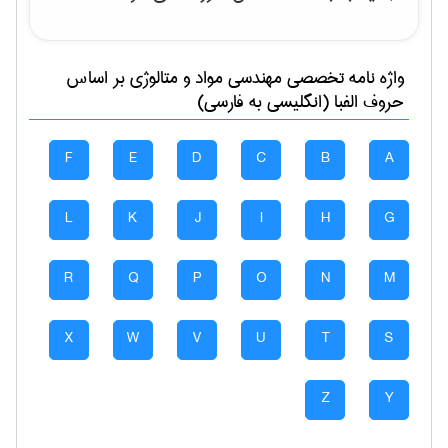
واژه نامه تخصصی
مهندسی مواد و متالوژی
بر اساس
حروف الفبا (انگلیسی به فارسی)
F
E
D
C
B
A
L
K
J
I
H
G
R
Q
P
O
N
M
X
W
V
U
T
S
Z
Y