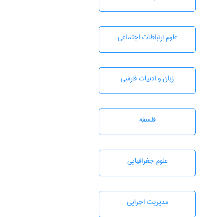
علوم ارتباطات اجتماعی
زبان و ادبيات فارسی
فلسفه
علوم جغرافيايی
مديريت اجرايی