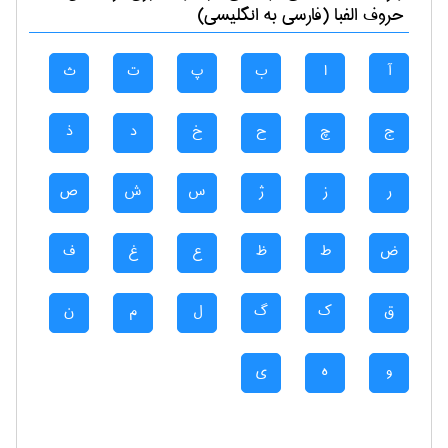
حروف الفبا (فارسی به انگلیسی)
آ
ا
ب
پ
ت
ث
ج
چ
ح
خ
د
ذ
ر
ز
ژ
س
ش
ص
ض
ط
ظ
ع
غ
ف
ق
ک
گ
ل
م
ن
و
ه
ی