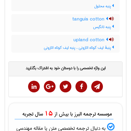
پنبه محلول
tanguis cotton
پنبه تانگیس
upland cotton
پنبهٔ لیف کوتاه اتازونی ، پنبه لیف کوتاه اتازونی
این واژه تخصصی را با دوستان خود به اشتراک بگذارید
15
موسسه ترجمه البرز با بیش از
سال تجربه
به دنبال ترجمه تخصصی متن یا مقاله
مهندسی