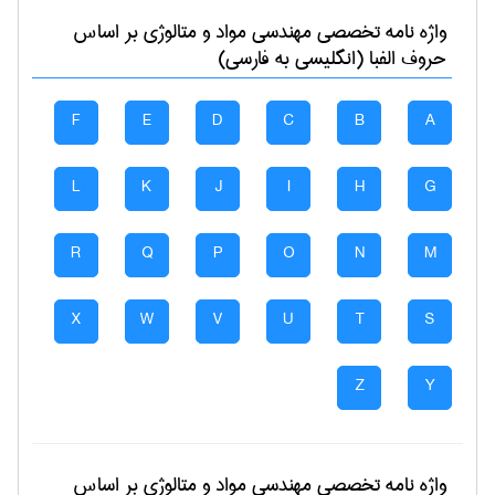
واژه نامه تخصصی
مهندسی مواد و متالوژی
بر اساس
حروف الفبا (انگلیسی به فارسی)
F
E
D
C
B
A
L
K
J
I
H
G
R
Q
P
O
N
M
X
W
V
U
T
S
Z
Y
واژه نامه تخصصی
مهندسی مواد و متالوژی
بر اساس