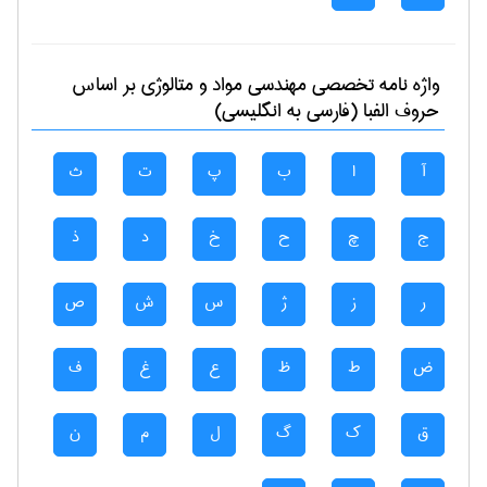
واژه نامه تخصصی
مهندسی مواد و متالوژی
بر اساس
حروف الفبا (فارسی به انگلیسی)
آ
ا
ب
پ
ت
ث
ج
چ
ح
خ
د
ذ
ر
ز
ژ
س
ش
ص
ض
ط
ظ
ع
غ
ف
ق
ک
گ
ل
م
ن