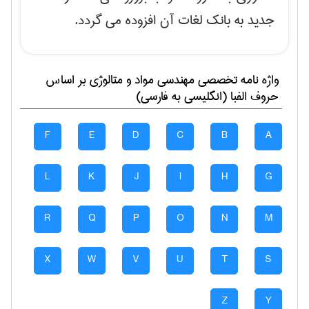
جدید به بانک لغات آن افزوده می گردد.
واژه نامه تخصصی
مهندسی مواد و متالوژی
بر اساس
حروف الفبا (انگلیسی به فارسی)
F
E
D
C
B
A
L
K
J
I
H
G
R
Q
P
O
N
M
X
W
V
U
T
S
Z
Y