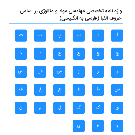
واژه نامه تخصصی
مهندسی مواد و متالوژی
بر اساس
حروف الفبا (فارسی به انگلیسی)
آ
ا
ب
پ
ت
ث
ج
چ
ح
خ
د
ذ
ر
ز
ژ
س
ش
ص
ض
ط
ظ
ع
غ
ف
ق
ک
گ
ل
م
ن
و
ه
ی