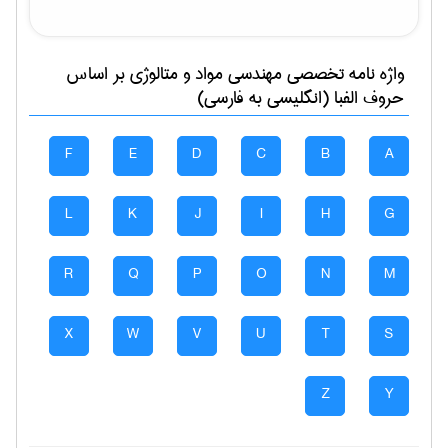
واژه نامه تخصصی
مهندسی مواد و متالوژی
بر اساس
حروف الفبا (انگلیسی به فارسی)
F
E
D
C
B
A
L
K
J
I
H
G
R
Q
P
O
N
M
X
W
V
U
T
S
Z
Y