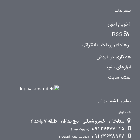
بیشتر بدانید
آخرین اخبار
RSS
راهنمای پرداخت اینترنتی
همکاری در فروش
ابزارهای مفید
نقشه سایت
تماس با شعبه تهران
شعبه تهران
ستارخان - خسرو شمالی - برج بهاران - طبقه 7 واحد 2
09124677115
مدیریت گروه
09124648967
مدیریت فناوری اطلاعات