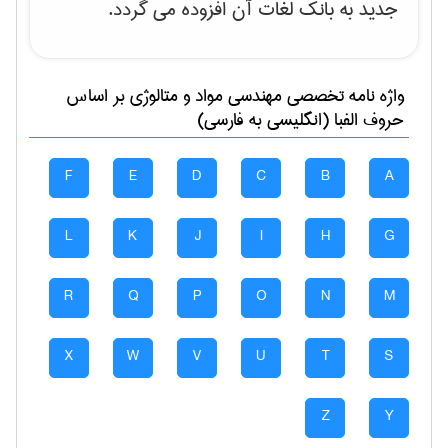
جدید به بانک لغات آن افزوده می گردد.
واژه نامه تخصصی
مهندسی مواد و متالوژی
بر اساس
حروف الفبا (انگلیسی به فارسی)
F
E
D
C
B
A
L
K
J
I
H
G
R
Q
P
O
N
M
X
W
V
U
T
S
Z
Y