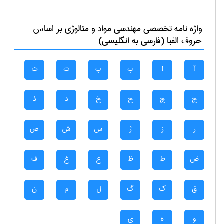
واژه نامه تخصصی
مهندسی مواد و متالوژی
بر اساس
حروف الفبا (فارسی به انگلیسی)
آ
ا
ب
پ
ت
ث
ج
چ
ح
خ
د
ذ
ر
ز
ژ
س
ش
ص
ض
ط
ظ
ع
غ
ف
ق
ک
گ
ل
م
ن
و
ه
ی