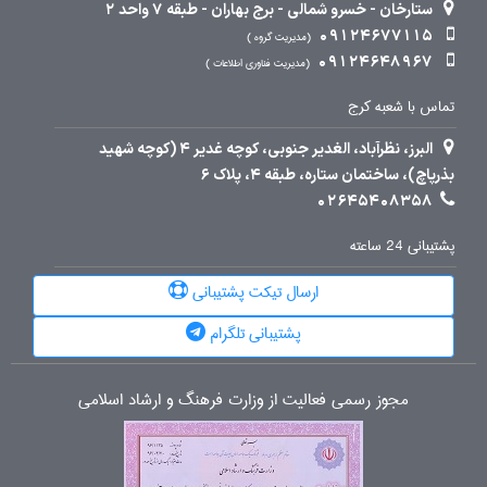
ستارخان - خسرو شمالی - برج بهاران - طبقه 7 واحد 2
09124677115
مدیریت گروه
09124648967
مدیریت فناوری اطلاعات
تماس با شعبه کرج
البرز، نظرآباد، الغدیر جنوبی، کوچه غدیر 4 (کوچه شهید
بذرپاچ)، ساختمان ستاره، طبقه 4، پلاک 6
02645408358
پشتیبانی 24 ساعته
ارسال تیکت پشتیبانی
پشتیبانی تلگرام
مجوز رسمی فعالیت از وزارت فرهنگ و ارشاد اسلامی