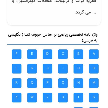
نظریه گراف و تركیبات، معادلات دیفرانسیل
، و
... می گردد.
واژه نامه تخصصی
رياضی
بر اساس حروف الفبا (انگلیسی
به فارسی)
F
E
D
C
B
A
L
K
J
I
H
G
R
Q
P
O
N
M
X
W
V
U
T
S