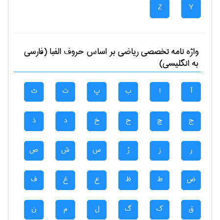
Z
Y
واژه نامه تخصصی
رياضی
بر اساس حروف الفبا (فارسی
به انگلیسی)
آ
ا
ب
پ
ت
ث
ج
چ
ح
خ
د
ذ
ر
ز
ژ
س
ش
ص
ض
ط
ظ
ع
غ
ف
ق
ک
گ
ل
م
ن