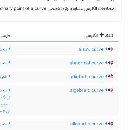
اصطلاحات انگلیسی مشابه با واژه تخصصی
dinary point of a curve
تلفظ
انگلیسی
فارسی
a.s.n. curve
منحنی 
abnormal curve
منحنی 
adiabatic curve
خم بی
algebraic curve
ای n متغیره صدق کنند
allokurtic curve
منحنی