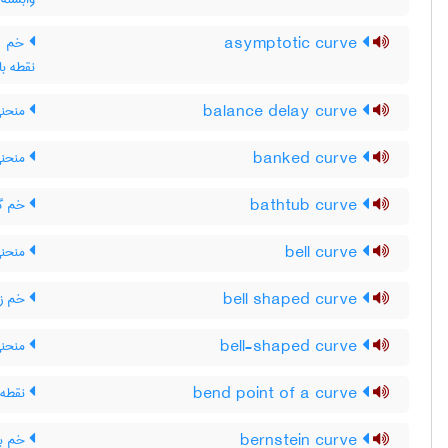
asymptotic curve
خم مج
نقطه ب
balance delay curve
منحنی 
banked curve
منحنی
bathtub curve
خم گو
bell curve
منحنی
bell shaped curve
خم ز
bell-shaped curve
منحنی
bend point of a curve
نقطه 
bernstein curve
خم بر