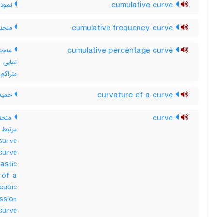
cumulative curve
نمودار
cumulative frequency curve
منحنی 
cumulative percentage curve
منحنی 
نمایی 
متراکم
curvature of a curve
خمید
curve
منحنی
curve
curve
astic
 of a
cubic
ssion
urve