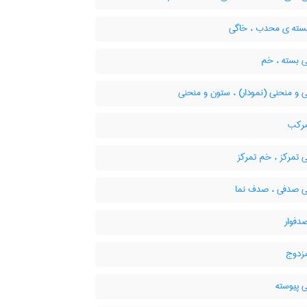
ته ی محدب ، خاگی
 بسته ، خم
 و منحنی (نمودار) ، ستون و منحنی
رکب
 تمرکز ، خم تمرکز
 صدفی ، صدف نما
فوار
زدوج
 پیوسته