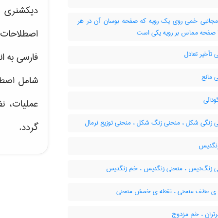
دیکشنری ت
انبی خمی روی یک رویه که صفحه بوسان آن در هر
اصطلاحات 
ا صفحه مماس بر رویه یکی است
تأخیر تعادل
فارسی به ان
 مانع
شامل اصط
دالی
عملیات، نظ
 زنگی شکل ، منحنی زنگ شکل ، منحنی توزیع نرمال
گردد.
نگدیس
 زنگ‌دیس ، منحنی زنگدیس ، خم زنگدیس
ی عطف منحنی ، نقطه ی خمش منحنی
تران ، خم مزدوج