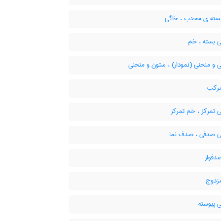
ته ی محدب ، خاگی
 بسته ، خم
 و منحنی (نمودار) ، ستون و منحنی
رکب
 تمرکز ، خم تمرکز
 صدفی ، صدف نما
فوار
زدوج
 پیوسته