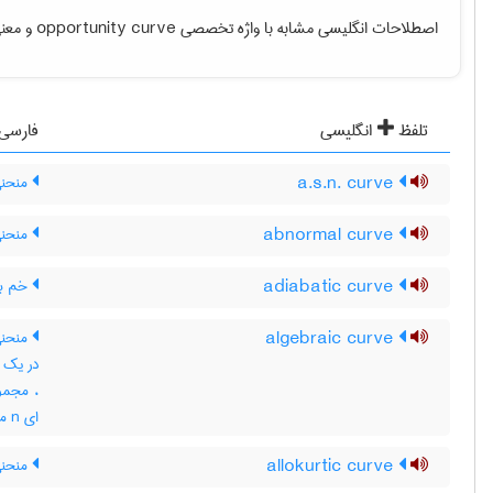
اصطلاحات انگلیسی مشابه با واژه تخصصی
opportunity curve
و معنی
تلفظ
انگلیسی
فارسی
a.s.n. curve
منحنی 
abnormal curve
منحنی 
adiabatic curve
خم بی
algebraic curve
ای n متغیره صدق کنند
allokurtic curve
منحنی