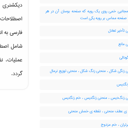
دیکشنری ت
انبی خمی روی یک رویه که صفحه بوسان آن در هر
اصطلاحات 
ا صفحه مماس بر رویه یکی است
تأخیر تعادل
فارسی به ان
 مانع
شامل اصط
دالی
عملیات، نظ
 زنگی شکل ، منحنی زنگ شکل ، منحنی توزیع نرمال
گردد.
نگدیس
 زنگ‌دیس ، منحنی زنگدیس ، خم زنگدیس
ی عطف منحنی ، نقطه ی خمش منحنی
تران ، خم مزدوج