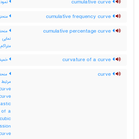
cumulative curve
نمودار
cumulative frequency curve
منحنی 
cumulative percentage curve
منحنی 
نمایی 
متراکم
curvature of a curve
خمید
curve
منحنی
curve
curve
astic
 of a
cubic
ssion
urve