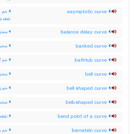
asymptotic curve
خم مج
نقطه ب
balance delay curve
منحنی 
banked curve
منحنی
bathtub curve
خم گو
bell curve
منحنی
bell shaped curve
خم ز
bell-shaped curve
منحنی
bend point of a curve
نقطه 
bernstein curve
خم بر