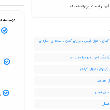
نها در لیست زیر ارائه شده اند.
موسسه ترج
ب
مان ، طول قوس ، درازای کمان ، سنجه ی اندازه ی
ط مدّت اجرا ، متوسط مدت اجرا
موس
کران‌دار ، درازای کراندار
ل مضاعف
 طول قوس
مم
یدان