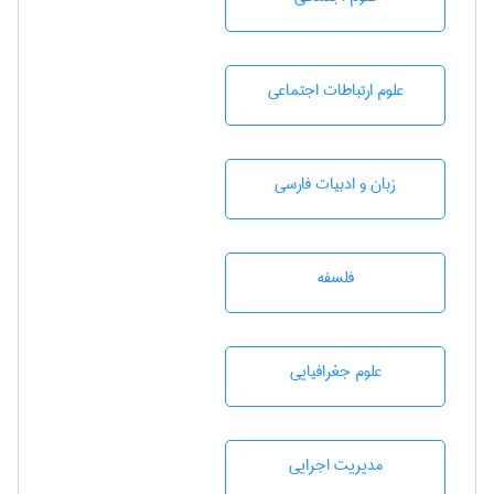
علوم ارتباطات اجتماعی
زبان و ادبيات فارسی
فلسفه
علوم جغرافيايی
مديريت اجرايی