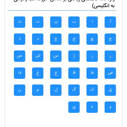
به انگلیسی)
آ
ا
ب
پ
ت
ث
ج
چ
ح
خ
د
ذ
ر
ز
ژ
س
ش
ص
ض
ط
ظ
ع
غ
ف
ق
ک
گ
ل
م
ن
و
ه
ی