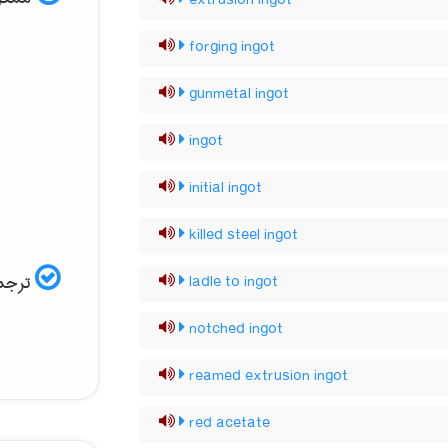
extrusion ingot
forging ingot
gunmetal ingot
ingot
initial ingot
killed steel ingot
ترجمه
ladle to ingot
notched ingot
reamed extrusion ingot
red acetate