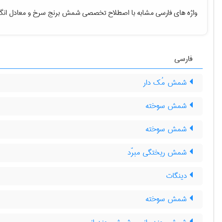
واژه های فارسی مشابه با اصطلاح تخصصی
شمش برنج سرخ
و معادل انگ
فارسی
شمش مُک دار
شمش سوخته
شمش سوخته
شمش ریختگی مبرّد
دینگات
شمش سوخته