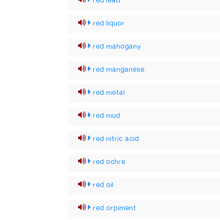
red lead
red liquor
red mahogany
red manganese
red metal
red mud
red nitric acid
red ochre
red oil
red orpiment