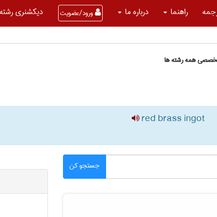
جمه
راهنما
درباره ما
دیکشنری رشته 
ورود/عضویت
تخصصی همه رشته ها
red brass ingot
جستجو کن