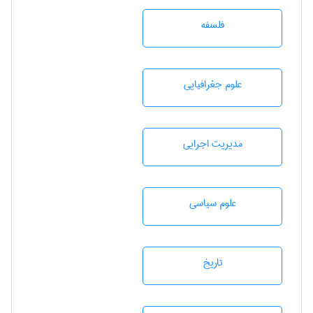
فلسفه
علوم جغرافيايی
مديريت اجرايی
علوم سياسی
تاريخ