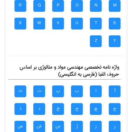
R
Q
P
O
N
M
X
W
V
U
T
S
Z
Y
واژه نامه تخصصی
مهندسی مواد و متالوژی
بر اساس
حروف الفبا (فارسی به انگلیسی)
آ
ا
ب
پ
ت
ث
ج
چ
ح
خ
د
ذ
ر
ز
ژ
س
ش
ص