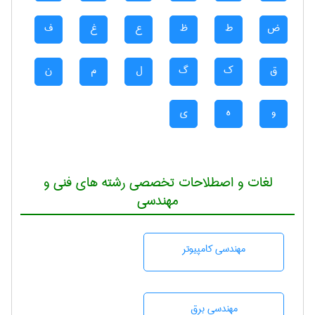
ض
ط
ظ
ع
غ
ف
ق
ک
گ
ل
م
ن
و
ه
ی
لغات و اصطلاحات تخصصی رشته های فنی و
مهندسی
مهندسی كامپيوتر
مهندسی برق