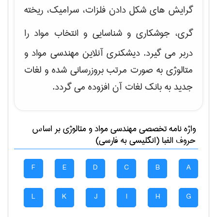
گرایش های
شکل دادن فلزات، سرامیک، ریخته
گری، جوشکاری و شناسایی و انتخاب مواد
را
دربر می گیرد. دیشکنری آنلاین مهندسی مواد و
متالوژی به صورت مرتب بروزرسانی شده و لغات
جدید به بانک لغات آن افزوده می گردد.
واژه نامه تخصصی
مهندسی مواد و متالوژی
بر اساس
حروف الفبا (انگلیسی به فارسی)
F
E
D
C
B
A
L
K
J
I
H
G