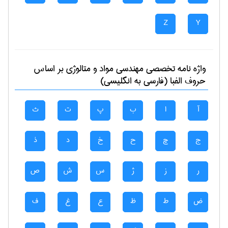
Z
Y
واژه نامه تخصصی
مهندسی مواد و متالوژی
بر اساس
حروف الفبا (فارسی به انگلیسی)
آ
ا
ب
پ
ت
ث
ج
چ
ح
خ
د
ذ
ر
ز
ژ
س
ش
ص
ض
ط
ظ
ع
غ
ف