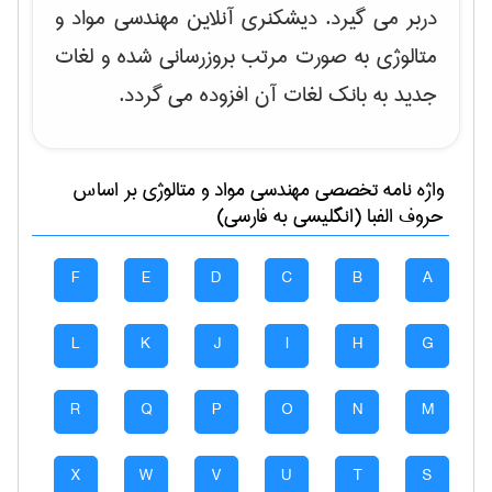
دربر می گیرد. دیشکنری آنلاین مهندسی مواد و
متالوژی به صورت مرتب بروزرسانی شده و لغات
جدید به بانک لغات آن افزوده می گردد.
واژه نامه تخصصی
مهندسی مواد و متالوژی
بر اساس
حروف الفبا (انگلیسی به فارسی)
F
E
D
C
B
A
L
K
J
I
H
G
R
Q
P
O
N
M
X
W
V
U
T
S