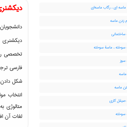
دیکشنری
اسه ای ، رگاب ماسه‌ای
 زدن ماسه
دانشجویان 
ساختمانی
دیکشنری 
سوخته ، ماسۀ سوخته
تخصصی رشته
سوز
فارسی ترجم
ماسه
شکل دادن 
ن ماسه
انتخاب موا
صیقل کاری
متالوژی ب
سوخته
لغات آن اف