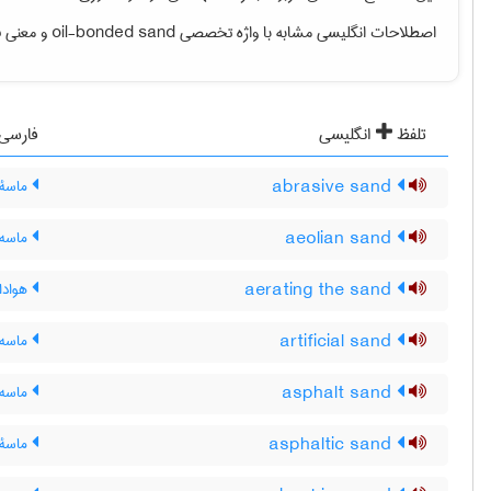
اصطلاحات انگلیسی مشابه با واژه تخصصی
oil-bonded sand
و معنی فا
تلفظ
انگلیسی
فارسی
abrasive sand
ماسۀ س
aeolian sand
ماسه 
aerating the sand
هوادا
artificial sand
ماسه 
asphalt sand
ماسه 
asphaltic sand
ماسۀ آ