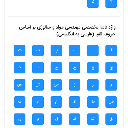
Z
Y
واژه نامه تخصصی
مهندسی مواد و متالوژی
بر اساس
حروف الفبا (فارسی به انگلیسی)
آ
ا
ب
پ
ت
ث
ج
چ
ح
خ
د
ذ
ر
ز
ژ
س
ش
ص
ض
ط
ظ
ع
غ
ف
ق
ک
گ
ل
م
ن