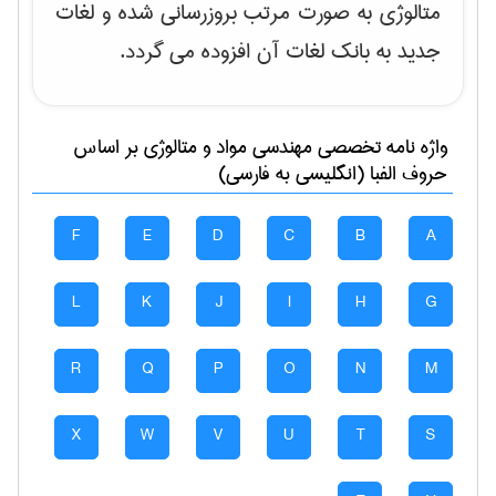
متالوژی به صورت مرتب بروزرسانی شده و لغات
جدید به بانک لغات آن افزوده می گردد.
واژه نامه تخصصی
مهندسی مواد و متالوژی
بر اساس
حروف الفبا (انگلیسی به فارسی)
F
E
D
C
B
A
L
K
J
I
H
G
R
Q
P
O
N
M
X
W
V
U
T
S