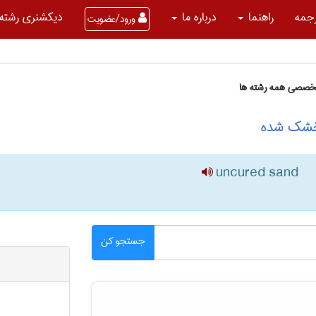
جمه
راهنما
درباره ما
دیکشنری رشته 
ورود/عضویت
تخصصی همه رشته ها
 خشک شده
uncured sand
جستجو کن