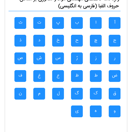
حروف الفبا (فارسی به انگلیسی)
آ
ا
ب
پ
ت
ث
ج
چ
ح
خ
د
ذ
ر
ز
ژ
س
ش
ص
ض
ط
ظ
ع
غ
ف
ق
ک
گ
ل
م
ن
و
ه
ی