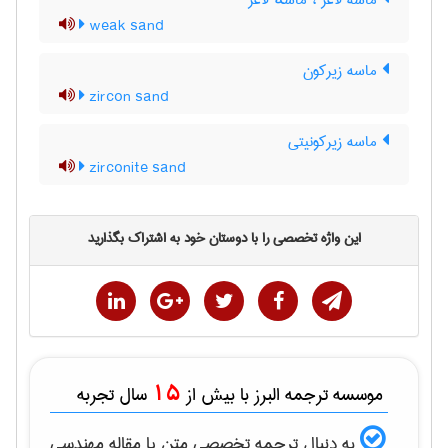
ماسۀ لاغر ، ماسهٔ لاغر
weak sand
ماسه زیرکون
zircon sand
ماسه زیرکونیتی
zirconite sand
این واژه تخصصی را با دوستان خود به اشتراک بگذارید
15
موسسه ترجمه البرز با بیش از
سال تجربه
به دنبال ترجمه تخصصی متن یا مقاله
مهندسی