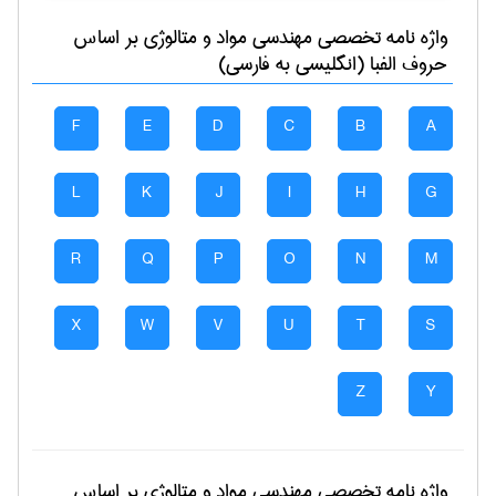
واژه نامه تخصصی
مهندسی مواد و متالوژی
بر اساس
حروف الفبا (انگلیسی به فارسی)
F
E
D
C
B
A
L
K
J
I
H
G
R
Q
P
O
N
M
X
W
V
U
T
S
Z
Y
واژه نامه تخصصی
مهندسی مواد و متالوژی
بر اساس