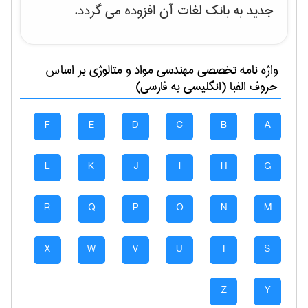
جدید به بانک لغات آن افزوده می گردد.
واژه نامه تخصصی
مهندسی مواد و متالوژی
بر اساس
حروف الفبا (انگلیسی به فارسی)
F
E
D
C
B
A
L
K
J
I
H
G
R
Q
P
O
N
M
X
W
V
U
T
S
Z
Y