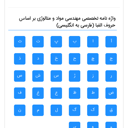
واژه نامه تخصصی
مهندسی مواد و متالوژی
بر اساس
حروف الفبا (فارسی به انگلیسی)
آ
ا
ب
پ
ت
ث
ج
چ
ح
خ
د
ذ
ر
ز
ژ
س
ش
ص
ض
ط
ظ
ع
غ
ف
ق
ک
گ
ل
م
ن
و
ه
ی