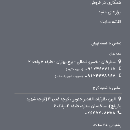
همکاری در فروش
ابزارهای مفید
نقشه سایت
تماس با شعبه تهران
شعبه تهران
ستارخان - خسرو شمالی - برج بهاران - طبقه 7 واحد 2
09124677115
مدیریت گروه
09124648967
مدیریت فناوری اطلاعات
تماس با شعبه کرج
البرز، نظرآباد، الغدیر جنوبی، کوچه غدیر 4 (کوچه شهید
بذرپاچ)، ساختمان ستاره، طبقه 4، پلاک 6
02645408358
پشتیبانی 24 ساعته