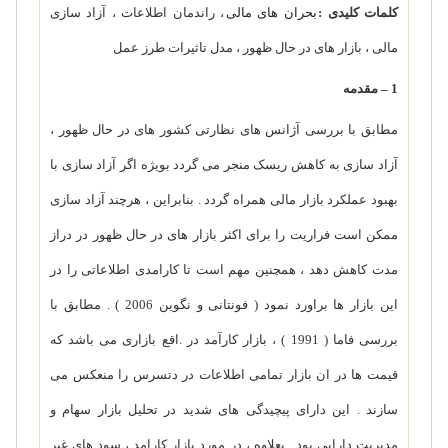
کلمات کلیدی :
بحران های مالی
، راندمان اطلاعات ، آزاد سازی
مالی ، بازار های در حال ظهور ، مدل تاثیرات طرز عمل
1 – مقدمه
مطابق با بررسی آژانس های نظارتی کشور های در حال ظهور ،
آزاد سازی به کاهش ریسک منجر می گردد بویژه اگر آزاد سازی با
بهبود عملکرد بازار مالی همراه گردد . بنابراین ، هرچند آزاد سازی
ممکن است فراریت را برای اکثر بازار های در حال ظهور در دراز
مدت کاهش دهد ، همچنین مهم است تا کارامدی اطلاعاتی را در
این بازار ها براورد نمود ( فونتانی و نگوین 2006 ) . مطابق با
بررسی فاما ( 1991 ) ، بازار کارآمد در .اقع بازاری می باشد که
قیمت ها در ان بازار تمامی اطلاعات در دتسرس را منعکس می
سازند . این دارای پیچیدگی های شدید در تحلیل بازار سهام و
مدیریت دارایی بود . بعلاوه ، در مورد بازار کارامد ، سود های غیر