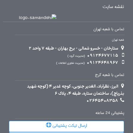
نقشه سایت
تماس با شعبه تهران
شعبه تهران
ستارخان - خسرو شمالی - برج بهاران - طبقه 7 واحد 2
09124677115
مدیریت گروه
09124648967
مدیریت فناوری اطلاعات
تماس با شعبه کرج
البرز، نظرآباد، الغدیر جنوبی، کوچه غدیر 4 (کوچه شهید
بذرپاچ)، ساختمان ستاره، طبقه 4، پلاک 6
02645408358
پشتیبانی 24 ساعته
ارسال تیکت پشتیبانی