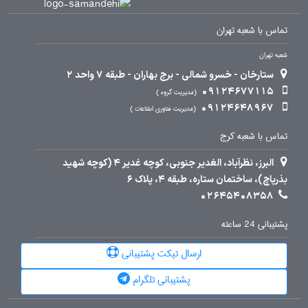
تماس با شعبه تهران
شعبه تهران
ستارخان - خسرو شمالی - برج بهاران - طبقه 7 واحد 2
09124677115
مدیریت گروه
09124648967
مدیریت فناوری اطلاعات
تماس با شعبه کرج
البرز، نظرآباد، الغدیر جنوبی، کوچه غدیر 4 (کوچه شهید
بذرپاچ)، ساختمان ستاره، طبقه 4، پلاک 6
02645408358
پشتیبانی 24 ساعته
ارسال تیکت پشتیبانی
پشتیبانی تلگرام