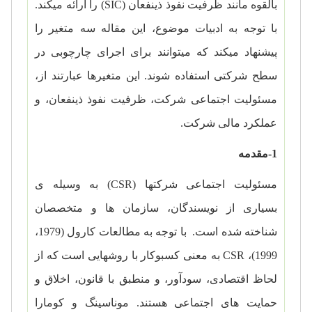
بالقوه مانند ظرفیت نفوذ ذینفعان (
SIC
) را ارائه می­کند.
با توجه به ادبیات موضوع، این مقاله سه متغیر را
پیشنهاد می­کند که می­توانند برای اجرای چارچوبی در
سطح شرکتی استفاده شوند. این متغیرها عبارتند از،
مسئولیت اجتماعی شرکت، ظرفیت نفوذ ذینفعان، و
عملکرد مالی شرکت.
1-مقدمه
مسئولیت اجتماعی شرکت­ها (
CSR
) به وسیله­ ی
بسیاری از نویسندگان، سازمان­ ها و متخصصان
شناخته شده است. با توجه به مطالعات کارول (1979،
1999)،
CSR
به معنی کسب­و­کار با روش­هایی است که از
لحاظ اقتصادی، سودآور، و منطبق با قانون، اخلاق و
حمایت­ های اجتماعی هستند. موناسینگ و کومارا