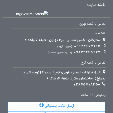
نقشه سایت
تماس با شعبه تهران
شعبه تهران
ستارخان - خسرو شمالی - برج بهاران - طبقه 7 واحد 2
09124677115
مدیریت گروه
09124648967
مدیریت فناوری اطلاعات
تماس با شعبه کرج
البرز، نظرآباد، الغدیر جنوبی، کوچه غدیر 4 (کوچه شهید
بذرپاچ)، ساختمان ستاره، طبقه 4، پلاک 6
02645408358
پشتیبانی 24 ساعته
ارسال تیکت پشتیبانی