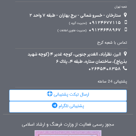
شعبه تهران
ستارخان - خسرو شمالی - برج بهاران - طبقه 7 واحد 2
09124677115
مدیریت گروه
09124648967
مدیریت فناوری اطلاعات
تماس با شعبه کرج
البرز، نظرآباد، الغدیر جنوبی، کوچه غدیر 4 (کوچه شهید
بذرپاچ)، ساختمان ستاره، طبقه 4، پلاک 6
02645408358
پشتیبانی 24 ساعته
ارسال تیکت پشتیبانی
پشتیبانی تلگرام
مجوز رسمی فعالیت از وزارت فرهنگ و ارشاد اسلامی