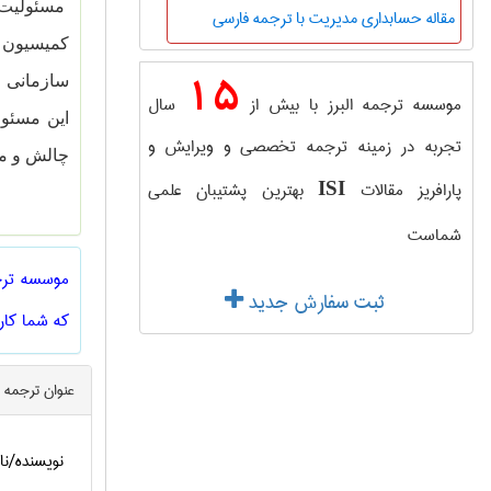
مسئولیت 
مقاله حسابداری مدیریت با ترجمه فارسی
15
سازمانی ر
موسسه ترجمه البرز با بیش از
سال
این مسئو
تجربه در زمینه ترجمه تخصصی و ویرایش و
چالش و م
پارافریز مقالات
بهترین پشتیبان علمی
ISI
شماست
موسسه ترجم
ثبت سفارش جدید
که شما کارب
عنوان ترجمه 
نویسنده/نا