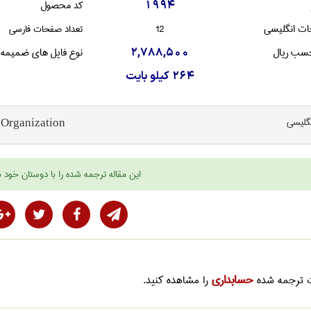
کد محصول
1994
ات انگليسی
12
تعداد صفحات فارسی
سب ریال
نوع فایل های ضمیمه
2,788,500
264 کیلو بایت
نگليسی
 Organization
این
مقاله ترجمه شده
را با دوستان خود ب
حسابداری
ت ترجمه شده
را مشاهده کنید.