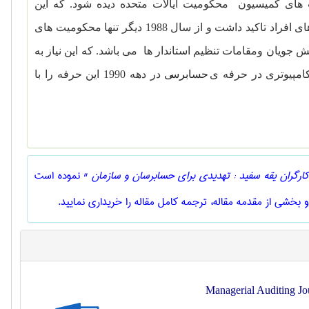
 های کمیسیون محکومیت ایالات متحده دیده شود. که این
کمیسیون در سال 1984 تاسیس شده است که درآن سال فقط بر محکومیت های افراد تاکید داشت و از سال 1988 دیگر تنها محکومیت های
 جویان ومقامات تنظیم استاندار ها می باشد. که این نیاز به
کامپیوتری در حرفه ی
حسابرس
ی در دهه 1990 این حرفه را با
کارگران یقه سفید : تهدیدی برای حسابرسان و سازمان "
نموده است
و بخشی از مقدمه مقاله، ترجمه کامل مقاله را خریداری نمایید.
Managerial Auditing Jo