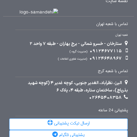
نقشه سایت
تماس با شعبه تهران
شعبه تهران
ستارخان - خسرو شمالی - برج بهاران - طبقه 7 واحد 2
09124677115
مدیریت گروه
09124648967
مدیریت فناوری اطلاعات
تماس با شعبه کرج
البرز، نظرآباد، الغدیر جنوبی، کوچه غدیر 4 (کوچه شهید
بذرپاچ)، ساختمان ستاره، طبقه 4، پلاک 6
02645408358
پشتیبانی 24 ساعته
ارسال تیکت پشتیبانی
پشتیبانی تلگرام