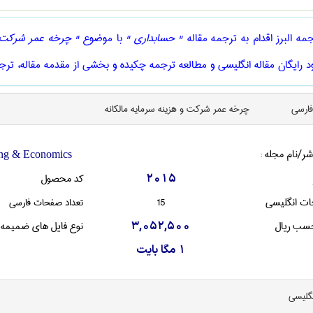
ه البرز اقدام به ترجمه مقاله
" حسابداری "
با موضوع
" چرخه عمر شرکت و
ود رایگان مقاله انگلیسی و مطالعه ترجمه چکیده و بخشی از مقدمه مقاله، ترجم
فارسی
چرخه عمر شرکت و هزینه سرمایه مالکانه
شر/نام مجله :
ing & Economics
کد محصول
2015
ات انگليسی
15
تعداد صفحات فارسی
سب ریال
نوع فایل های ضمیمه
3,052,500
1 مگا بایت
نگليسی