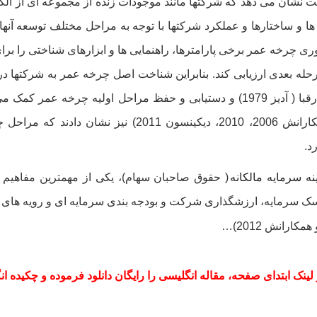
نشان می دهد که شرکتها مانند موجودات زنده از مجموعه ای از الگوها
). تئوری چرخه عمر برخی پارامترها، راهنمایی ها و ابزارهای شناختی را 
حله بعدی ارزیابی کند. بنابراین شناخت اصل چرخه عمر به شرکتها در 
نسبت به رقبا ( آدیز 1979) و دستیابی و حفظ مراحل اولیه چرخه
انگلو وهمکارانش 2006، 2010، دیکینسون 11
د.
نه سرمایه مالکانه
( حقوق صاحبان سهام)، یکی از مهمترین مفاهیم د
سرمایه، ارزشگذاری شرکت و بودجه بندی سرمایه ای و رویه های مد
ز لینک ابتدای صفحه، مقاله انگلیسی را رایگان دانلود فرموده و چکیده