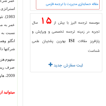
عمر شرکت 
مقاله حسابداری مدیریت با ترجمه فارسی
1983
15
موسسه ترجمه البرز با بیش از
سال
عمر به مر
تجربه در زمینه ترجمه تخصصی و ویرایش و
پارافریز مقالات
بهترین پشتیبان علمی
ISI
شرکتها دار
شماست
مفهوم
هزی
ثبت سفارش جدید
صرف ریسک 
2009، هاو همکارانش 2012)…
میتوانید ا