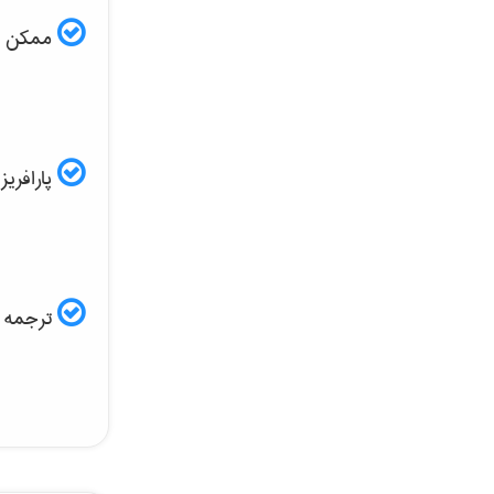
ممکن است
پارافریز مقاله ISI و
ترجمه ف