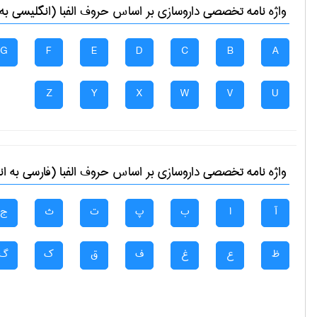
واژه نامه تخصصی
داروسازی
بر اساس حروف الفبا (انگلیسی به
G
F
E
D
C
B
A
Z
Y
X
W
V
U
واژه نامه تخصصی
داروسازی
بر اساس حروف الفبا (فارسی به ا
آ
ا
ب
پ
ت
ث
ج
ظ
ع
غ
ف
ق
ک
گ