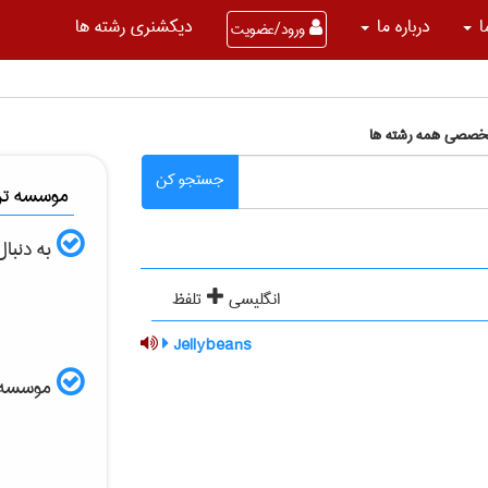
ا
درباره ما
دیکشنری رشته ها
ورود/عضویت
تخصصی همه رشته ها
جستجو کن
موسسه ترج
به دنبا
انگلیسی
تلفظ
Jellybeans
موسسه الب