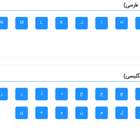
 فارسی)
N
M
L
K
J
I
H
نگلیسی)
چ
ح
خ
د
ذ
ر
ز
ل
م
ن
و
ه
ی