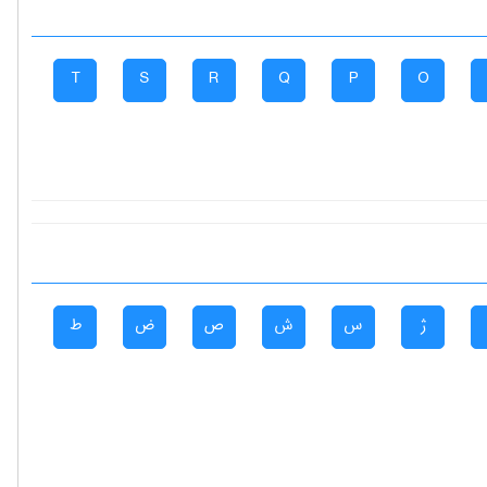
T
S
R
Q
P
O
ژ
س
ش
ص
ض
ط