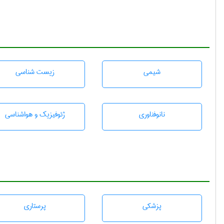
شيمی
زيست شناسی
نانوفناوری
ژئوفيزيك و هواشناسی
پزشكی
پرستاری