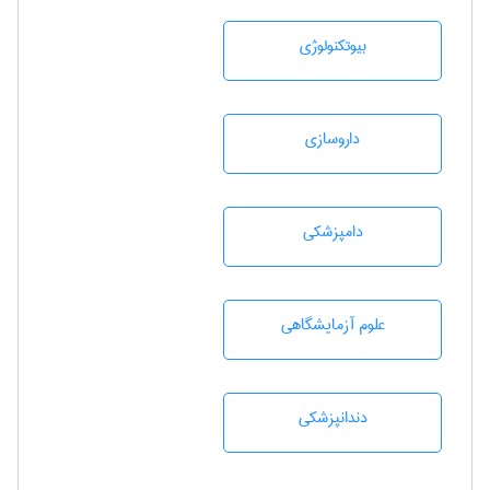
بيوتكنولوژی
داروسازی
دامپزشكی
علوم آزمايشگاهی
دندانپزشكی