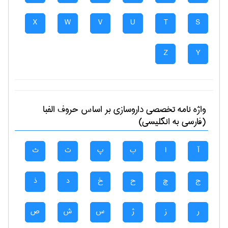
X
W
V
U
T
S
Z
Y
واژه نامه تخصصی
داروسازی
بر اساس حروف الفبا
(فارسی به انگلیسی)
آ
ا
ب
پ
ت
ث
ج
چ
ح
خ
د
ذ
ر
ز
ژ
س
ش
ص