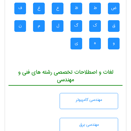
ض
ط
ظ
ع
غ
ف
ق
ک
گ
ل
م
ن
و
ه
ی
لغات و اصطلاحات تخصصی رشته های فنی و
مهندسی
مهندسی كامپيوتر
مهندسی برق