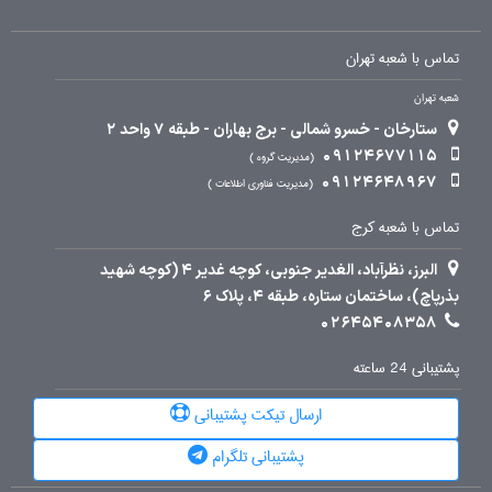
تماس با شعبه تهران
شعبه تهران
ستارخان - خسرو شمالی - برج بهاران - طبقه 7 واحد 2
09124677115
مدیریت گروه
09124648967
مدیریت فناوری اطلاعات
تماس با شعبه کرج
البرز، نظرآباد، الغدیر جنوبی، کوچه غدیر 4 (کوچه شهید
بذرپاچ)، ساختمان ستاره، طبقه 4، پلاک 6
02645408358
پشتیبانی 24 ساعته
ارسال تیکت پشتیبانی
پشتیبانی تلگرام