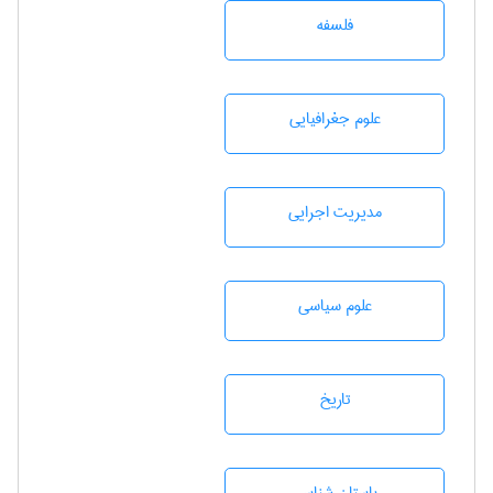
فلسفه
علوم جغرافيايی
مديريت اجرايی
علوم سياسی
تاريخ