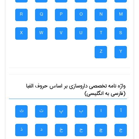
R
Q
P
O
N
M
X
W
V
U
T
S
Z
Y
واژه نامه تخصصی
داروسازی
بر اساس حروف الفبا
(فارسی به انگلیسی)
آ
ا
ب
پ
ت
ث
ج
چ
ح
خ
د
ذ