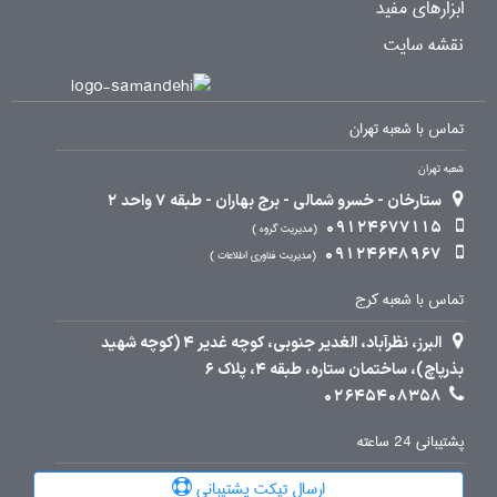
ابزارهای مفید
نقشه سایت
تماس با شعبه تهران
شعبه تهران
ستارخان - خسرو شمالی - برج بهاران - طبقه 7 واحد 2
09124677115
مدیریت گروه
09124648967
مدیریت فناوری اطلاعات
تماس با شعبه کرج
البرز، نظرآباد، الغدیر جنوبی، کوچه غدیر 4 (کوچه شهید
بذرپاچ)، ساختمان ستاره، طبقه 4، پلاک 6
02645408358
پشتیبانی 24 ساعته
ارسال تیکت پشتیبانی