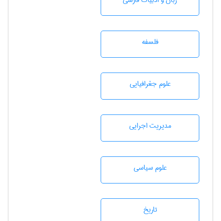
زبان و ادبيات فارسی
فلسفه
علوم جغرافيايی
مديريت اجرايی
علوم سياسی
تاريخ