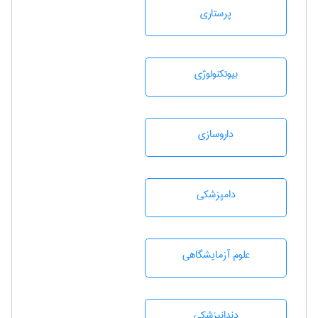
پرستاری
بيوتكنولوژی
داروسازی
دامپزشكی
علوم آزمايشگاهی
دندانپزشكی