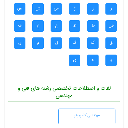
ر
ز
ژ
س
ش
ص
ض
ط
ظ
ع
غ
ف
ق
ک
گ
ل
م
ن
و
ه
ی
لغات و اصطلاحات تخصصی رشته های فنی و
مهندسی
مهندسی كامپيوتر