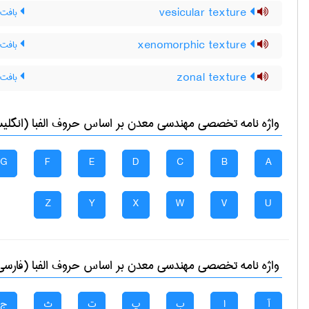
vesicular texture
بافت 
xenomorphic texture
بافت 
zonal texture
بافت 
واژه نامه تخصصی
مهندسی معدن
بر اساس حروف الفبا (انگلی
G
F
E
D
C
B
A
Z
Y
X
W
V
U
واژه نامه تخصصی
مهندسی معدن
بر اساس حروف الفبا (فارسی
آ
ا
ب
پ
ت
ث
ج