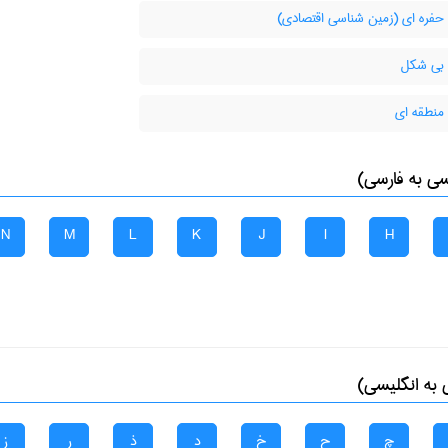
حفره ای (زمین شناسی اقتصادی)
بی شکل
منطقه ای
سی به فارسی)
N
M
L
K
J
I
H
 به انگلیسی)
چ
ح
خ
د
ذ
ر
ز