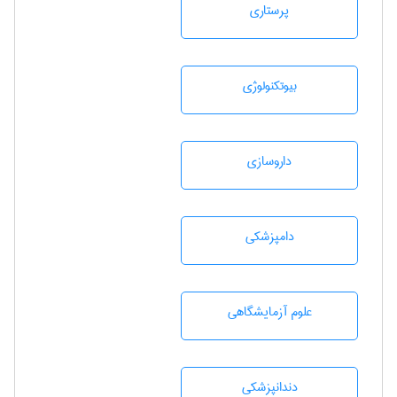
پرستاری
بيوتكنولوژی
داروسازی
دامپزشكی
علوم آزمايشگاهی
دندانپزشكی