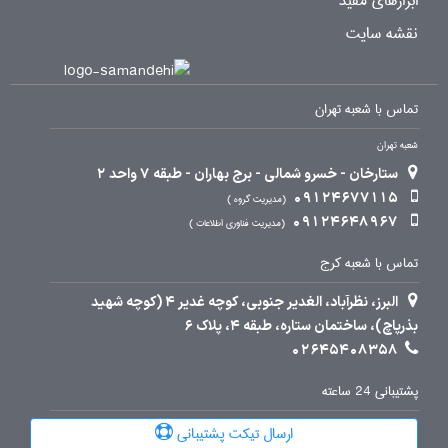
ابزارهای مفید
نقشه سایت
تماس با شعبه تهران
شعبه تهران
ستارخان - خسرو شمالی - برج بهاران - طبقه 7 واحد 2
09124677115
مدیریت گروه
09124648967
مدیریت فناوری اطلاعات
تماس با شعبه کرج
البرز، نظرآباد، الغدیر جنوبی، کوچه غدیر 4 (کوچه شهید
بذرپاچ)، ساختمان ستاره، طبقه 4، پلاک 6
02645408358
پشتیبانی 24 ساعته
ارسال تیکت پشتیبانی