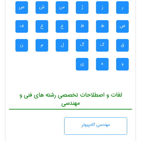
ر
ز
ژ
س
ش
ص
ض
ط
ظ
ع
غ
ف
ق
ک
گ
ل
م
ن
و
ه
ی
لغات و اصطلاحات تخصصی رشته های فنی و
مهندسی
مهندسی كامپيوتر