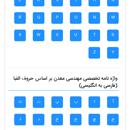
L
K
J
I
H
G
R
Q
P
O
N
M
X
W
V
U
T
S
Z
Y
واژه نامه تخصصی
مهندسی معدن
بر اساس حروف الفبا
(فارسی به انگلیسی)
آ
ا
ب
پ
ت
ث
ج
چ
ح
خ
د
ذ