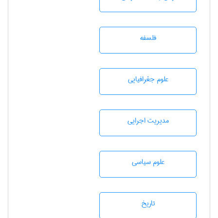
فلسفه
علوم جغرافيايی
مديريت اجرايی
علوم سياسی
تاريخ