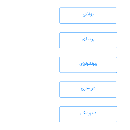
پزشكی
پرستاری
بيوتكنولوژی
داروسازی
دامپزشكی