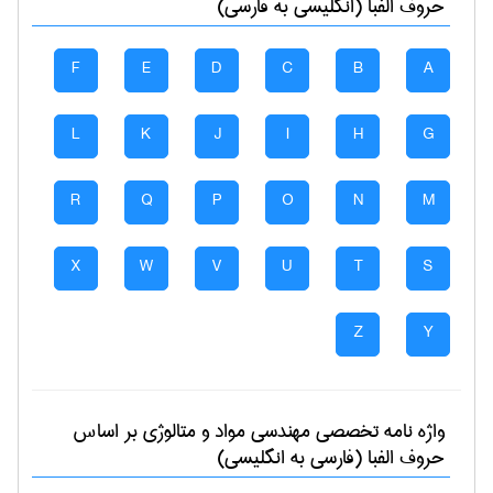
حروف الفبا (انگلیسی به فارسی)
F
E
D
C
B
A
L
K
J
I
H
G
R
Q
P
O
N
M
X
W
V
U
T
S
Z
Y
واژه نامه تخصصی
مهندسی مواد و متالوژی
بر اساس
حروف الفبا (فارسی به انگلیسی)