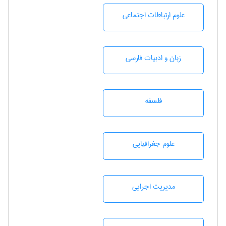
علوم ارتباطات اجتماعی
زبان و ادبيات فارسی
فلسفه
علوم جغرافيايی
مديريت اجرايی