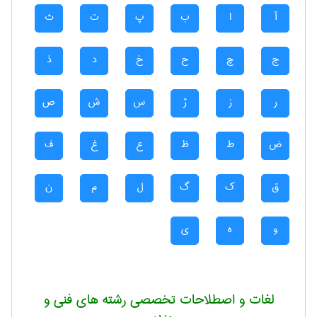
آ
ا
ب
پ
ت
ث
ج
چ
ح
خ
د
ذ
ر
ز
ژ
س
ش
ص
ض
ط
ظ
ع
غ
ف
ق
ک
گ
ل
م
ن
و
ه
ی
لغات و اصطلاحات تخصصی رشته های فنی و