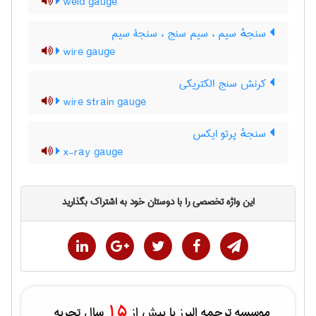
weld gauge
سنجهٔ سیم ، سیم سنج ، سنجۀ سیم
wire gauge
کرنش سنج الکتریکی
wire strain gauge
سنجهٔ پرتو ایکس
x-ray gauge
این واژه تخصصی را با دوستان خود به اشتراک بگذارید
15
موسسه ترجمه البرز با بیش از
سال تجربه