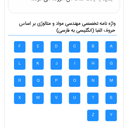
واژه نامه تخصصی
مهندسی مواد و متالوژی
بر اساس
حروف الفبا (انگلیسی به فارسی)
F
E
D
C
B
A
L
K
J
I
H
G
R
Q
P
O
N
M
X
W
V
U
T
S
Z
Y