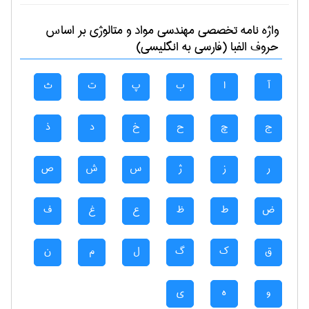
واژه نامه تخصصی
مهندسی مواد و متالوژی
بر اساس
حروف الفبا (فارسی به انگلیسی)
آ
ا
ب
پ
ت
ث
ج
چ
ح
خ
د
ذ
ر
ز
ژ
س
ش
ص
ض
ط
ظ
ع
غ
ف
ق
ک
گ
ل
م
ن
و
ه
ی