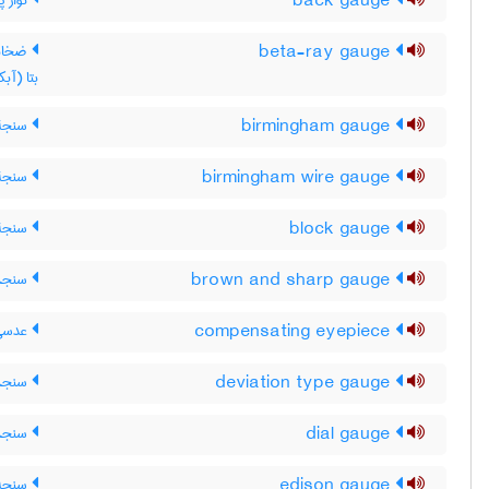
back gauge
نوار 
beta-ray gauge
ضخامت
بتا (آبک
birmingham gauge
سنجۀ 
birmingham wire gauge
سنجۀ 
block gauge
سنجۀ 
brown and sharp gauge
سنجهٔ
compensating eyepiece
عدسی 
deviation type gauge
سنجهٔ
dial gauge
سنجهٔ 
edison gauge
سنجه 