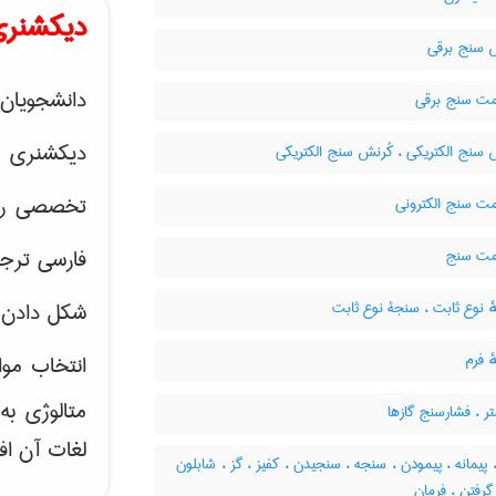
دیکشنری
سنج برقی
دانشجویان 
 سنج برقی
دیکشنری 
سنج الکتریکی ، کُرنش سنج الکتریکی
تخصصی رشته
 سنج الکترونی
فارسی ترجم
ت سنج
 نوع ثابت ، سنجۀ نوع ثابت
شکل دادن 
 فرم
انتخاب موا
متالوژی ب
ر ، فشارسنج گازها
لغات آن اف
 پیمانه ، پیمودن ، سنجه ، سنجیدن ، کفیز ، گز ، شابلون
 گرفتن ، فرمان