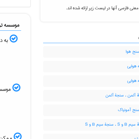
عنی فارسی آنها در لیست زیر ارائه شده اند.
موسسه ترج
به دن
نج هوا
هوایی
هوایی
موسسه ا
 آلمن ، سنجۀ آلمن
نج آمونیاک
S ، سنجۀ سیم B و S
ممکن ا