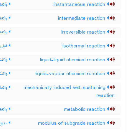
instantaneous reaction
واکنش
intermediate reaction
واکنش
irreversible reaction
واکنش
isothermal reaction
فعلی و
liquid-liquid chemical reaction
واکنش 
liquid-vapour chemical reaction
واکنش
mechanically induced self-sustaining
واکنش 
reaction
metabolic reaction
واکنش
modulus of subgrade reaction
مدول