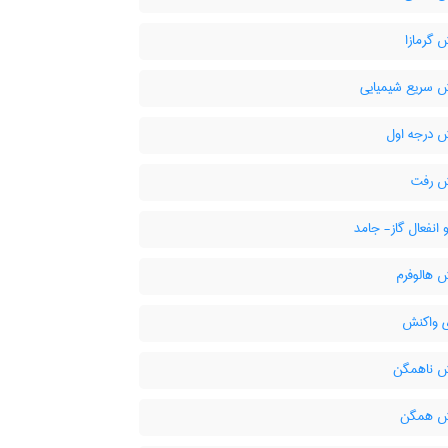
 گرمازا
 سریع شیمیایی
 درجه اول
ش رفت
انفعال گاز- جامد
 هالوفرم
 واکنش
 ناهمگن
ش همگن