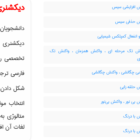
دیکشنری
 افزایشی سیس
ش حذفی سیس
دانشجویان 
 انفعال کمپلکس شیمیایی
دیکشنری 
ش تک مرحله ای ، واکنش همزمان ، واکنش تک
تخصصی رشته
ی
فارسی ترجم
ی چگالشی ، واکنش چگالشی
 حلقه زایی
شکل دادن 
بی نور ، واکنش بی‌نور
انتخاب موا
متالوژی ب
 با درنگ
لغات آن اف
 با درنگ