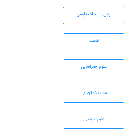
زبان و ادبيات فارسی
فلسفه
علوم جغرافيايی
مديريت اجرايی
علوم سياسی