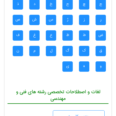
ج
چ
ح
خ
د
ذ
ر
ز
ژ
س
ش
ص
ض
ط
ظ
ع
غ
ف
ق
ک
گ
ل
م
ن
و
ه
ی
لغات و اصطلاحات تخصصی رشته های فنی و
مهندسی