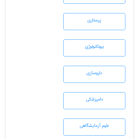
پرستاری
بيوتكنولوژی
داروسازی
دامپزشكی
علوم آزمايشگاهی