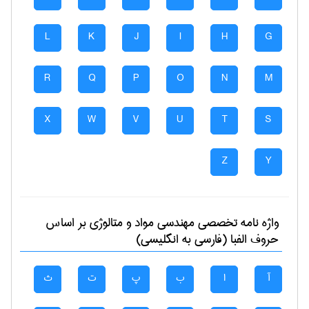
L
K
J
I
H
G
R
Q
P
O
N
M
X
W
V
U
T
S
Z
Y
واژه نامه تخصصی
مهندسی مواد و متالوژی
بر اساس
حروف الفبا (فارسی به انگلیسی)
آ
ا
ب
پ
ت
ث