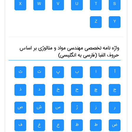
X
W
V
U
T
S
Z
Y
واژه نامه تخصصی
مهندسی مواد و متالوژی
بر اساس
حروف الفبا (فارسی به انگلیسی)
آ
ا
ب
پ
ت
ث
ج
چ
ح
خ
د
ذ
ر
ز
ژ
س
ش
ص
ض
ط
ظ
ع
غ
ف