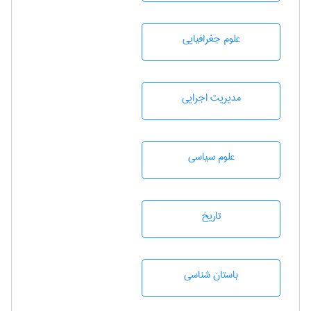
علوم جغرافيايی
مديريت اجرايی
علوم سياسی
تاريخ
باستان شناسی