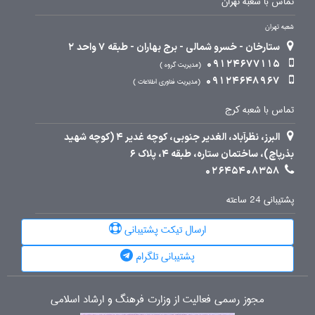
تماس با شعبه تهران
شعبه تهران
ستارخان - خسرو شمالی - برج بهاران - طبقه 7 واحد 2
09124677115
مدیریت گروه
09124648967
مدیریت فناوری اطلاعات
تماس با شعبه کرج
البرز، نظرآباد، الغدیر جنوبی، کوچه غدیر 4 (کوچه شهید
بذرپاچ)، ساختمان ستاره، طبقه 4، پلاک 6
02645408358
پشتیبانی 24 ساعته
ارسال تیکت پشتیبانی
پشتیبانی تلگرام
مجوز رسمی فعالیت از وزارت فرهنگ و ارشاد اسلامی