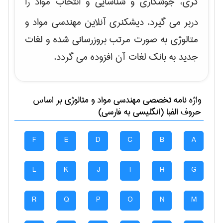
گری، جوشکاری و شناسایی و انتخاب مواد
را
دربر می گیرد. دیشکنری آنلاین مهندسی مواد و
متالوژی به صورت مرتب بروزرسانی شده و لغات
جدید به بانک لغات آن افزوده می گردد.
واژه نامه تخصصی
مهندسی مواد و متالوژی
بر اساس
حروف الفبا (انگلیسی به فارسی)
F
E
D
C
B
A
L
K
J
I
H
G
R
Q
P
O
N
M