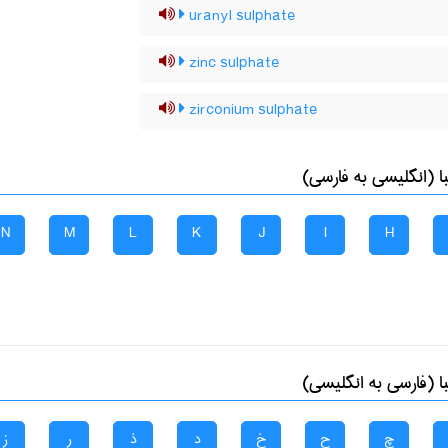
uranyl sulphate
zinc sulphate
zirconium sulphate
 (انگلیسی به فارسی)
N
M
L
K
J
I
H
 (فارسی به انگلیسی)
چ
ح
خ
د
ذ
ر
ز