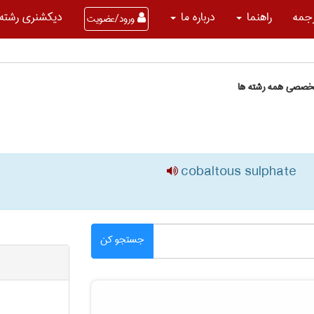
جمه
راهنما
درباره ما
دیکشنری رشته 
ورود/عضویت
تخصصی همه رشته ها
cobaltous sulphate
جستجو کن