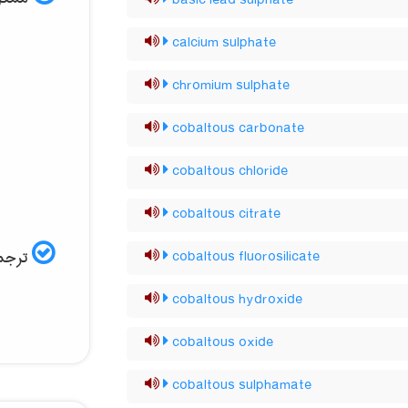
basic lead sulphate
calcium sulphate
chromium sulphate
cobaltous carbonate
cobaltous chloride
cobaltous citrate
ترجمه
cobaltous fluorosilicate
cobaltous hydroxide
cobaltous oxide
cobaltous sulphamate