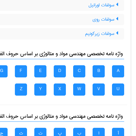
سولفات اورانیل
سولفات روی
سولفات زیرکونیم
واژه نامه تخصصی
مهندسی مواد و متالوژی
بر اساس حروف الفبا
G
F
E
D
C
B
A
Z
Y
X
W
V
U
واژه نامه تخصصی
مهندسی مواد و متالوژی
بر اساس حروف الفبا
آ
ا
ب
پ
ت
ث
ج