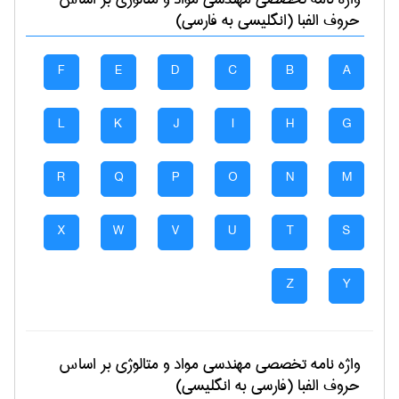
حروف الفبا (انگلیسی به فارسی)
F
E
D
C
B
A
L
K
J
I
H
G
R
Q
P
O
N
M
X
W
V
U
T
S
Z
Y
واژه نامه تخصصی
مهندسی مواد و متالوژی
بر اساس
حروف الفبا (فارسی به انگلیسی)