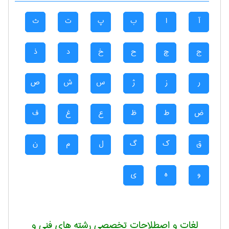
آ
ا
ب
پ
ت
ث
ج
چ
ح
خ
د
ذ
ر
ز
ژ
س
ش
ص
ض
ط
ظ
ع
غ
ف
ق
ک
گ
ل
م
ن
و
ه
ی
لغات و اصطلاحات تخصصی رشته های فنی و