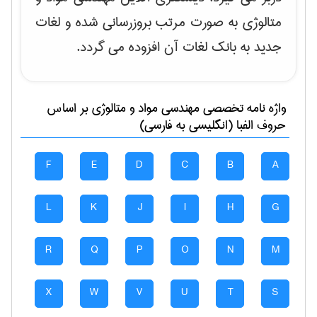
متالوژی به صورت مرتب بروزرسانی شده و لغات
جدید به بانک لغات آن افزوده می گردد.
واژه نامه تخصصی
مهندسی مواد و متالوژی
بر اساس
حروف الفبا (انگلیسی به فارسی)
F
E
D
C
B
A
L
K
J
I
H
G
R
Q
P
O
N
M
X
W
V
U
T
S