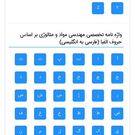
Z
Y
واژه نامه تخصصی
مهندسی مواد و متالوژی
بر اساس
حروف الفبا (فارسی به انگلیسی)
آ
ا
ب
پ
ت
ث
ج
چ
ح
خ
د
ذ
ر
ز
ژ
س
ش
ص
ض
ط
ظ
ع
غ
ف
ق
ک
گ
ل
م
ن