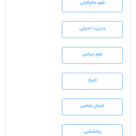
علوم جغرافيايی
مديريت اجرايی
علوم سياسی
تاريخ
باستان شناسی
زبانشناسی