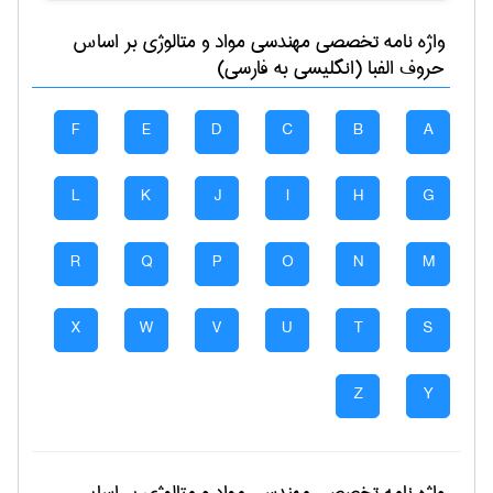
واژه نامه تخصصی
مهندسی مواد و متالوژی
بر اساس
حروف الفبا (انگلیسی به فارسی)
F
E
D
C
B
A
L
K
J
I
H
G
R
Q
P
O
N
M
X
W
V
U
T
S
Z
Y