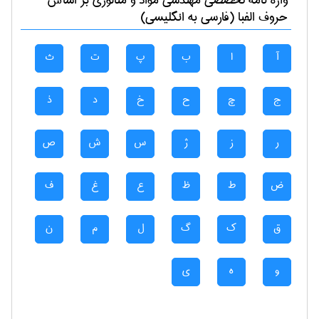
واژه نامه تخصصی
مهندسی مواد و متالوژی
بر اساس
حروف الفبا (فارسی به انگلیسی)
آ
ا
ب
پ
ت
ث
ج
چ
ح
خ
د
ذ
ر
ز
ژ
س
ش
ص
ض
ط
ظ
ع
غ
ف
ق
ک
گ
ل
م
ن
و
ه
ی