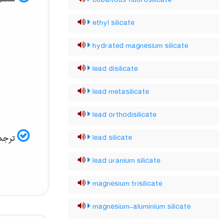
cobaltous fluorosilicate
ethyl silicate
hydrated magnesium silicate
lead disilicate
lead metasilicate
lead orthodisilicate
ترجمه
lead silicate
lead uranium silicate
magnesium trisilicate
magnesium-aluminium silicate