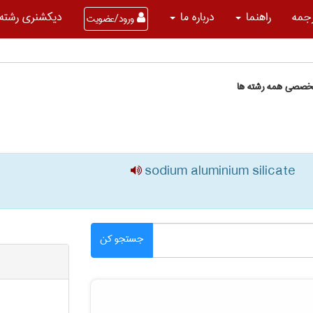
جمه
راهنما
درباره ما
دیکشنری رشته 
ورود/عضویت
تخصصی همه رشته ها
sodium aluminium silicate
جستجو کن