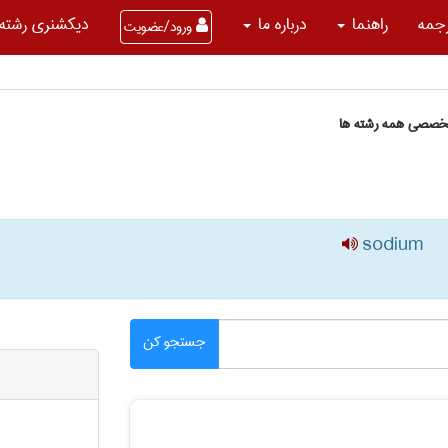
جمه
راهنما
درباره ما
دیکشنری رشته 
ورود/عضویت
تخصصی همه رشته ها
sodium
جستجو کن